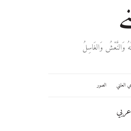
ني
ُهُ وَالنَّعْشُ وَالغَاسِلُ
ي العلني
الصور
عربي