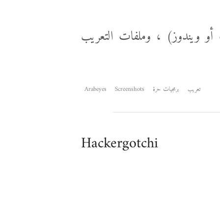
و ويندوز) ، وملفات التعريب
تعريب
برمجيات حرة
Screenshots
Arabeyes
Hackergotchi