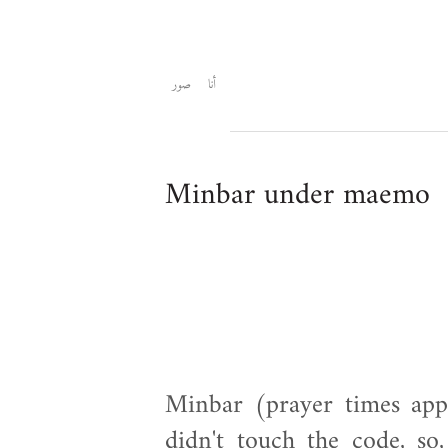
أنا
صور
Minbar under maemo
Minbar (prayer times app
didn't touch the code, so,