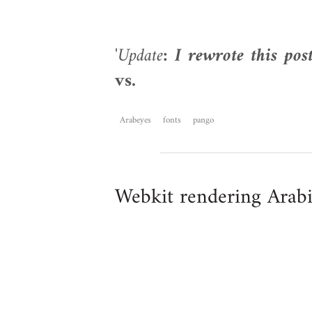
'
Update
: I rewrote this pos
vs.
Arabeyes
fonts
pango
Webkit rendering Arab