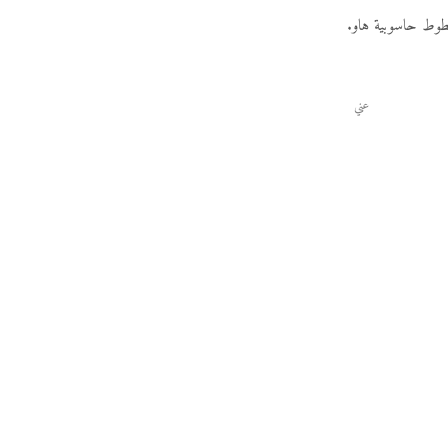
وط حاسوبية هاو.
عني