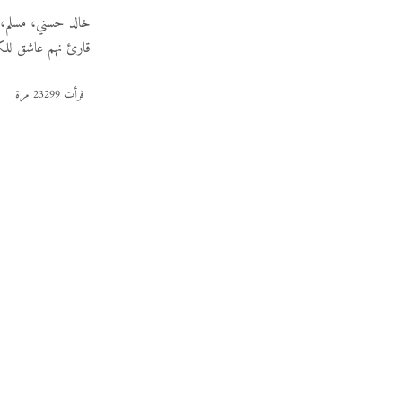
خالد حسني، مسلم،
قارئ نهم عاشق للكتب
قرأت 23299 مرة