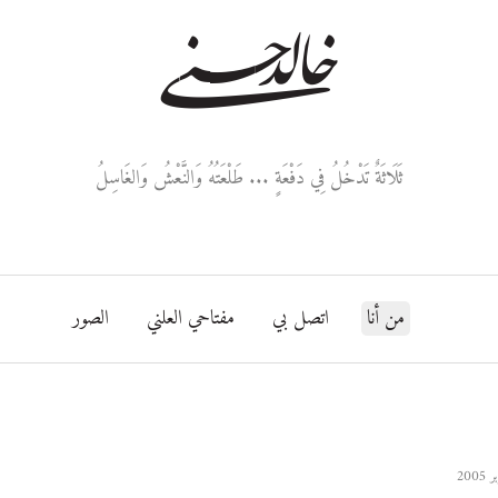
خالد حسني
ثَلَاثَةٌ تَدْخُلُ فِي دَفْعَةٍ ... طَلْعَتُهُ وَالنَّعْشُ وَالغَاسِلُ
من أنا
اتصل بي
مفتاحي العلني
الصور