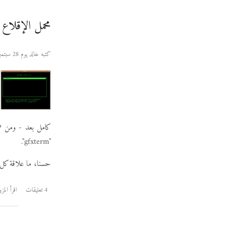
محمل الإقلاع "جرب2" ب
كتبه خالد يوم 28 سبتمبر 2006
"gfxterm".
حسنا، ما علاقة كل 
4 تعليقات
اقرأ المزي