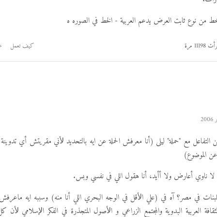
ط من نوع ثابت العرض يدعم العربية - الخط في الصوره ه
أت 11198 مرة
كيف تعمل
ع
 التفاعل مع "حملة" ليلى (أنا معرفش الحملة عن ايه بالتحديد ﻷني مقريتش أي تدوينة من
 عن الموضوع)
ا ناوي أعارض ولا أأيد، أنا هقول اللي في نفسي وبس.
لبنات في مصر؟ آه في (علي اﻷقل في الوجه البحري اللي أنا منه) وسببه ايه ماعرف
قافة العربية البدوية والمجتمع الزراعي و اﻷصول المتجذرة في الفكر اﻹسلامي ﻷن ك