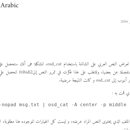
Arabic
هذه طريقة سريعة لعرض النص العربي على الشاشة باستخدام osd_cat، ا
لليمين و الحروف منفصلة عن بعضها، وللتغلب 
o و كانت النتيجة مرضية.
ذي قمت به :
-nopad msg.txt | osd_cat -A center -p middle 
msg.tx هو الملف الذي يحتوى النص المراد عرضه، و ليست كل الخيارات الموجوده هنا مطلوبة، 
ارات.