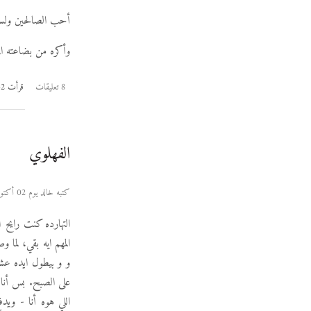
أحب الصالحين ولست
وأكره من بضاعته ال
8 تعليقات
قرأت 2532 مرة
الفهلوي
كتبه خالد يوم 02 أكتوبر 2006
التهارده كنت رايح
المهم ايه بقي، لما
و و بيطول ايده عش
على الصبح. بس أنا
اللي هوه أنا - وي