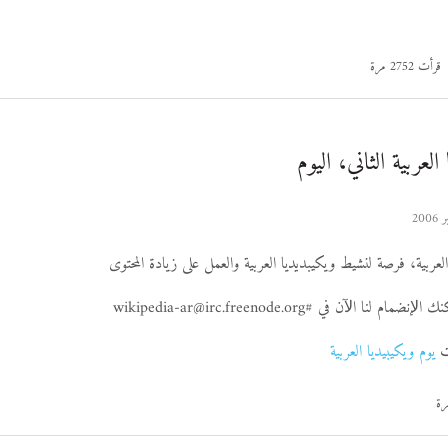
قرأت 2752 مرة
لعربية الثاني، اليوم
العربية، فرصة لنشيط ويكيبديديا العربية والعمل على زيادة المحتوى
كنك اﻹنضمام لنا اﻵن في #
wikipedia-ar@irc.freenode.org
ات
يوم ويكيبيديا العربية