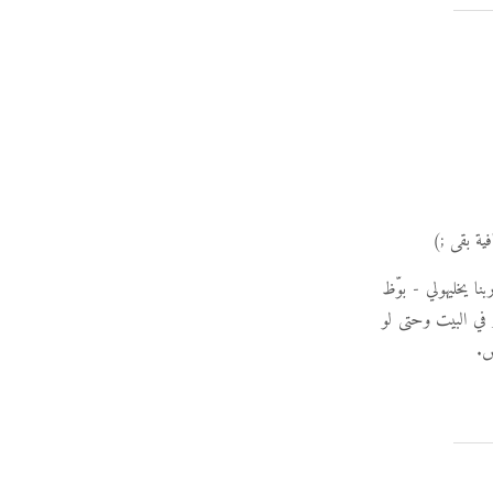
الحوسبة ، أخويا - ربنا يخليهولي - بوّظ
ر في البيت وحتى لو
ص.