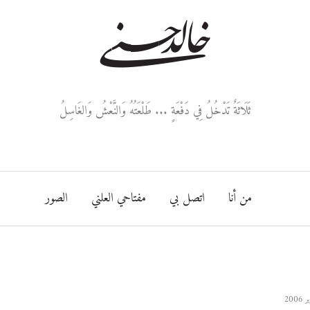
خالد حسني
ثَلَاثَةٌ تَدْخُلُ فِي دَفْعَةٍ ... طَلْعَتُهُ وَالنَّعْشُ وَالغَاسِلُ
من أنا
اتصل بي
مفتاحي العلني
الصور