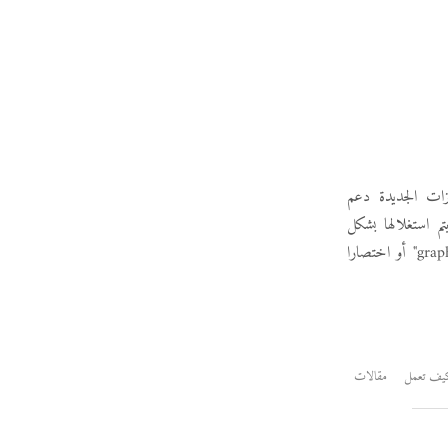
لميزات الجديدة دعم
ائعة - لم يتم استغلالها بشكل
كامل بعد - ومن ضمن التطبيقات التي تستفيد من هذ النظام الجديد الطرقية الرسومية "graphical terminal" أو اختصارا
يف تعمل
مقالات