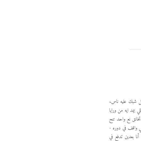
قل شبك عليه ناس،
بيمد ايه من ورايا
خانق نع واحد تنح
ي واقف في دوره -
نا بعدين تدفع في