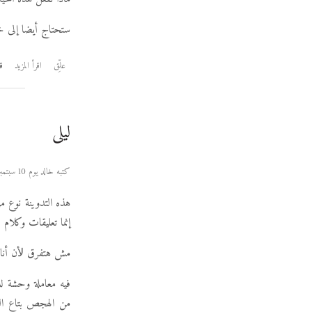
ستحتاج أيضا إلى خ
علِّق
اقرأ المزيد
قر
ليلى
كتبه خالد يوم 10 سبتمبر 2006
هذه التدوينة نوع من
إنما تعليقات وكلام
مش هتفرق ﻷن أنا ل
فيه معاملة وحشة ل
من الهجص بتاع الث