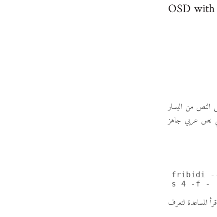
OSD with 
لمشكلة هى أنك ستحصل على النص من اليسار
على هذا فكرت في تمرير النص إلىfribidi2 لنحصل علي نص عربي جاهز
fribidi -
s 4 -f -
اقرأ المساعدة لتعرف