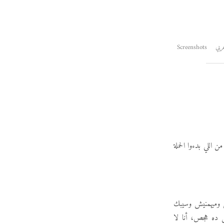
ربي
Screenshots
 اللي بدءوا الحملة
ش وميهمنيش وسيبك
ل ده هجص، أنا لا