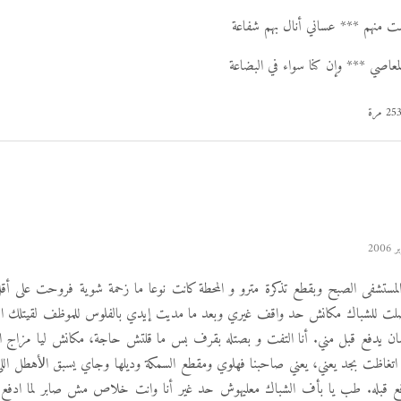
 منهم *** عساني أنال بهم شفاعة
معاصي *** وإن كنا سواء في البضاعة
 المستشفى الصبح وبقطع تذكرة مترو و المحطة كانت نوعا ما زحمة شوية فروحت على أ
 وصلت للشباك مكانش حد واقف غيري وبعد ما مديت إيدي بالفلوس للموظف لقيتلك اللي 
ان يدفع قبل مني. أنا التفت و بصتله بقرف بس ما قلتش حاجة، مكانش ليا مزاج ات
 اتغاظت بجد يعني، يعني صاحبنا فهلوي ومقطع السمكة وديلها وجاي يسبق اﻷهطل الل
دفع قبله. طب يا بأف الشباك معليهوش حد غير أنا وانت خلاص مش صابر لما ادفع أ