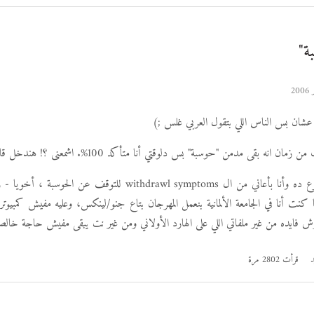
ة"
عشان بس الناس اللي بتقول العربي غلس ;)
ن انه بقى مدمن "حوسبة" بس دلوقتي أنا متأكد 100%. اشمعنى ؟! هندخل قافية بقى ;)
لأ بجد طول الأسبوع ده وأنا بأعاني من ال withdrawl symptoms للتوقف عن 
ا كنت أنا في الجامعة الألمانية بنعمل المهرجان بتاع جنو/لينكس، وعليه مفيش كمبيوت
 فايده من غير ملفاتي اللي على الهارد الأولاني ومن غير نت يبقى مفيش حاجة خال
د
قرأت 2802 مرة