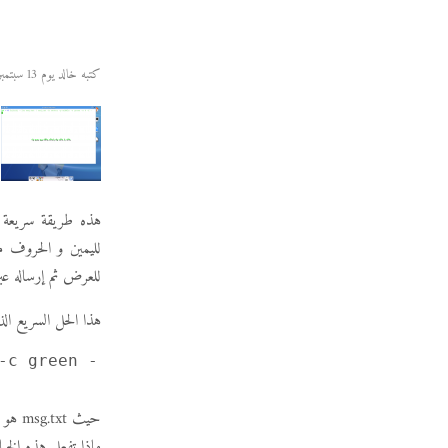
كتبه خالد يوم 13 سبتمبر 2006
للعرض ثم إرساله عبر أنبوب إلى sd_cat
هذا الحل السريع ال
-c green -
حيث t
ماذا تفعل هذه الخي