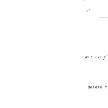
عربي
phaero قالى على الـ Query ده عشان يمسح كل التعليقات الغير