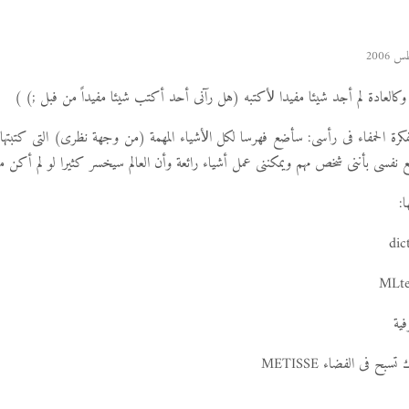
 وكالعادة لم أجد شيئا مفيدا ﻷكتبه (هل رآنى أحد أكتب شيئا مفيداً من فبل ;) )
لفكرة الحمفاء فى رأسى: سأضع فهرسا لكل اﻷشياء المهمة (من وجهة نظرى) التى كتبتها 
فسى بأننى شخص مهم ويمكننى عمل أشياء رائعة وأن العالم سيخسر كثيرا لو لم أكن م
:
فية
بح فى الفضاء METISSE