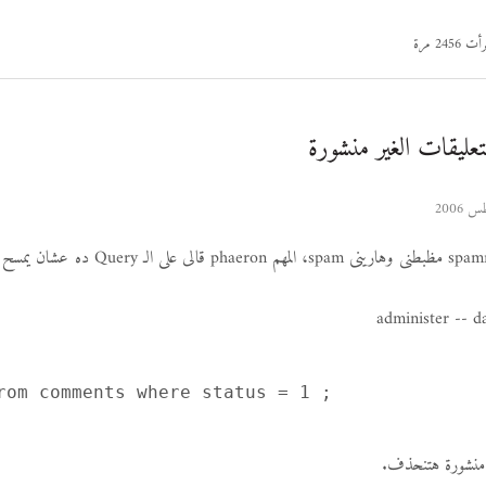
أت 2456 مرة
يقات الغير منشورة
يظهر فى واحد spammer مظبطنى وهارينى spam، المهم n
administer -- d
ر منشورة هتنحذف.