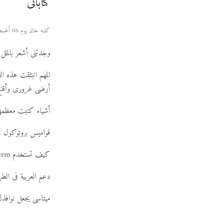
كتاباتى
كتبه خالد يوم 06 أغسطس 2006
وجدتنى أشعر بالملل
المهم انبثقت هذه ا
أرضى غرورى وأقنع ن
أشياء كتبت معظمها
قواميس بروتوكول dict
كيف تستخدم MLterm
دعم العربية فى الطر
ميتاسى يجعل نوافذك تس