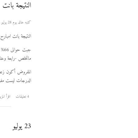
النتيجة بانت
كتبه خالد يوم 28 يوليو 2006
النتيجة بانت امبار
جبت
ماتخلص -رابعة وخا
المفروض أكون زعلا
الدرجات ليست مفي
4 تعليقات
اقرأ المزي
23 يوليو