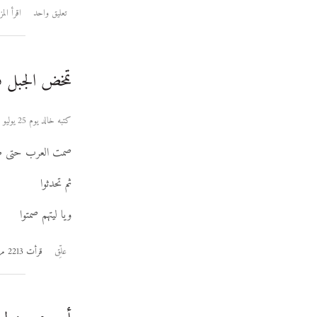
تعليق واحد
اقرأ المز
تمخض الجبل فول
كتبه خالد يوم 25 يوليو 2006
صمت العرب حتى طا
ثم تحدثوا
ويا ليتهم صمتوا
علِّق
قرأت 2213 مرة