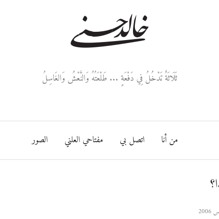
خالد حسني
ثَلَاثَةٌ تَدْخُلُ فِي دَفْعَةٍ ... طَلْعَتُهُ وَالنَّعْشُ وَالغَاسِلُ
من أنا
اتصل بي
مفتاحي العلني
الصور
؟