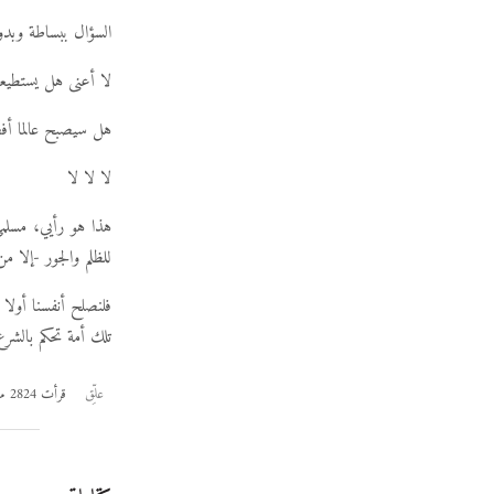
السؤال ببساطة وبدون
لا أعنى هل يستطيع
هل سيصبح عالما أ
لا لا لا
هذا هو رأيي، مسلمى 
للظلم والجور -إلا 
فلنصلح أنفسنا أولا 
تلك أمة تحكم بالشرع
علِّق
قرأت 2824 مرة