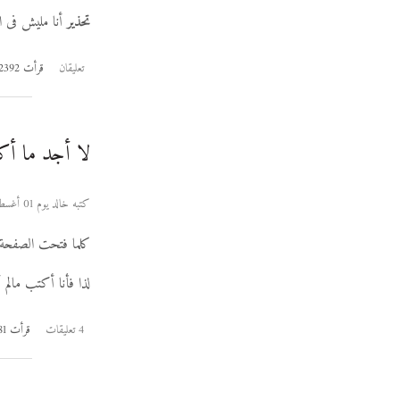
تحذير
أنا مليش فى الـ SQL و معرفش بالظبط ايه ده، يعنى لو حصل مصيبة ماتجيش تعيطلى عشان أنا هك
تعليقان
قرأت 2392 مرة
لا أجد ما أ
كتبه خالد يوم 01 أغسطس 2006
كلما فتحت الصفحة 
لذا فأنا أكتب مالم 
4 تعليقات
قرأت 2181 مرة