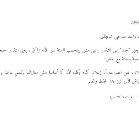
ح، واحد صاحبى شافهالى
 حوالى 66% يعنى "جيد" بس التقدير رسمى مش بينحسب السنة دى ﻷنه تراكمى، يعنى التقدير 
مسة وساتة مع بعض-
ن، بس الصراحة أنا زعلان كده وكده ﻷن أنا أساسا مش معترف بالتعليم بتاعنا وبعت
اش ﻷى شئ عدا الحفظ والصم
د
قرأت 2930 مرة