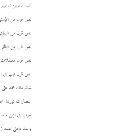
كتبه خالد يوم 26 يوليو 2006
نص قرن من اﻹستهب
نص قرن من البط
نص قرن من الظلم
نص قرن معتقلات
نص قرن نهب فى الب
شالو ملك محمد على و
انتصارات ثورتنا ال
حرب فى اليمن مال
واحد عاملى نفسه زعي