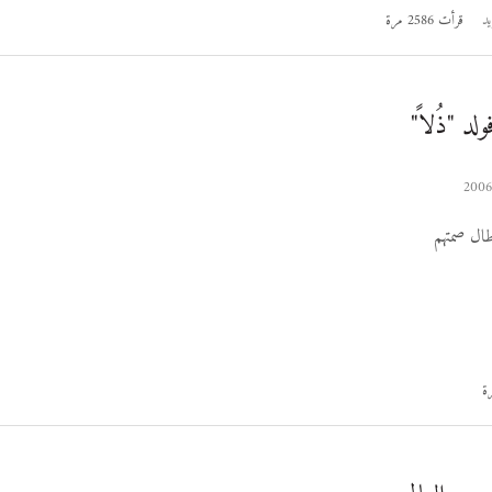
يد
قرأت 2586 مرة
د "ذُلاً"
ل صمتهم