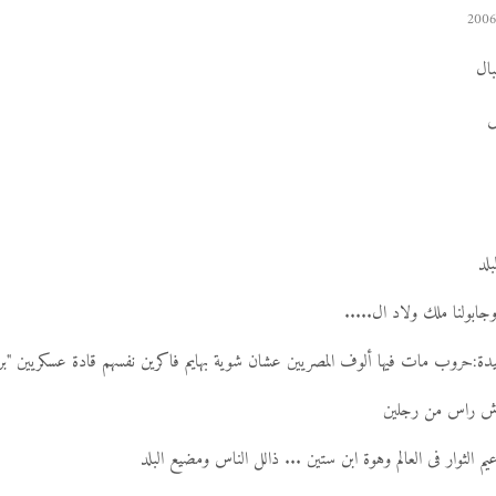
ال
ش
لد
جابولنا ملك ولاد ال.....
مجيدة:حروب مات فيها ألوف المصريين عشان شوية بهايم فاكرين نفسهم قادة عسكريين "بر
هاش راس من رجلين
م الثوار فى العالم وهوة ابن ستين ... ذالل الناس ومضيع البلد