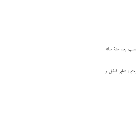
حيحسب بعد سنة ساته
بره تعليم فاشل و