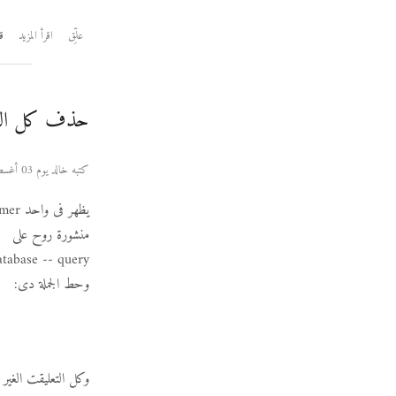
علِّق
اقرأ المزيد
قر
حذف كل التعل
كتبه خالد يوم 03 أغسطس 2006
منشورة روح على
atabase -- query
وحط الجملة دى:
وكل التعليقت الغي