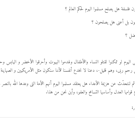
 فلسفة هل يصلح مسلموا اليوم لحكم العالم ؟
ون بل أعنى هل يصلحون ؟
فضل ؟
اليوم لو تمكنوا لقتلو النساء واﻷطفال ولهدموا البيوت وأحرقوا اﻷخضر و اليابس وحول
من رحم ربى، وهم قليل-، دعنا لا نخدع أنفسنا ﻷننا سنكون مثل اﻷمريكيين و الصهاينة 
ثم لنتحدّث عن هزيمة اﻷعداء هل يعتقد مسلموا اليوم أنهم اﻷمة التى وعدها الله بالنصر وا
 قوامها العدل وأساسها التسامح والعفو، وأين نحن من هذا.