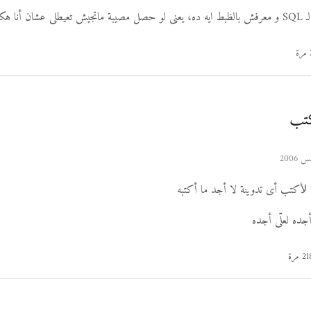
ون بعيط أصلا.
كتب
ﻷكتب أى تدوينة لا أجد ما أكتبه
أجده لعلّى أجده