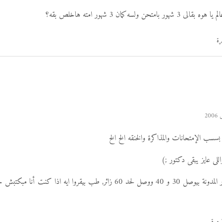
ن ولسه كمان 3 شهور امته هاخلص بقه؟
سسب الإمتحانات والمذاكرة والخنقه الخ الخ
ى عايز يبقى دكتور ;)
الغريب ان عدد زوار المدونة بيوصل 30 و 40 ووصل لحد 60 زائر, طب بيقروا ايه اذا