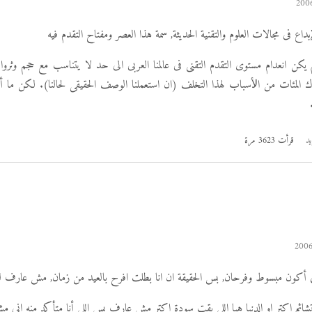
اع فى مجالات العلوم والتقنية الحديثة, سمة هذا العصر ومفتاح التقدم فيه
م يكن انعدام مستوى التقدم التقنى فى عالمنا العربى الى حد لا يتناسب مع حجم وثروا
ناك المئات من اﻷسباب لهذا التخلف (ان استعملنا الوصف الحقيقى لحالنا). لكن ما 
يد
قرأت 3623 مرة
وض أكون مبسوط وفرحان, بس الحقيقة ان انا بطلت افرح بالعيد من زمان, مش عارف لي
تشائم اكتر او الدنيا هيا اللى بقت سودة اكتر مش عارف بس اللى أنا متأكد منه انى