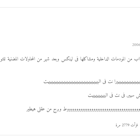
اب من المودمات الداخلية ومشاكلها فى لينكس وبعد شهر من المحاولات المضنية لل
ييييييييييييييييييرا نت فى البييييييييييييييييييييييييييييييييييييييييت
سيبر, فى نت فى البييييييييييت
ووووووووووووووووووووووووووووووووووووووووط وبرج من عقلى هيطير
قرأت 2779 مرة