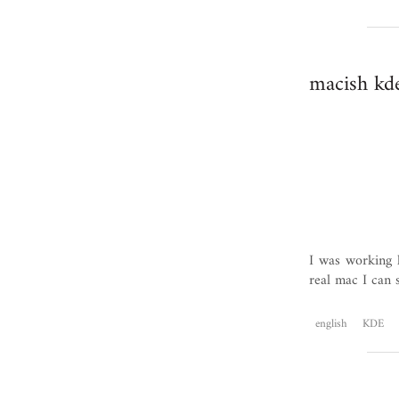
macish kd
I was working 
real mac I can 
english
KDE