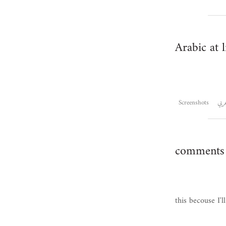
Arabic at 
ربي
Screenshots
comments 
this becouse I'