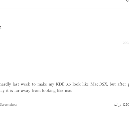
e
hardly last week to make my KDE 3.5 look like MacOSX, but after p
say it is far away from looking like mac
Screenshots