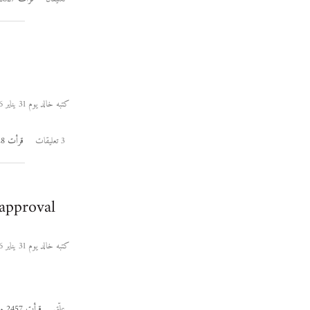
كتبه خالد يوم 31 يناير 2006
3 تعليقات
قرأت 13228 مرة
approval
كتبه خالد يوم 31 يناير 2006
علِّق
قرأت 2457 مرة