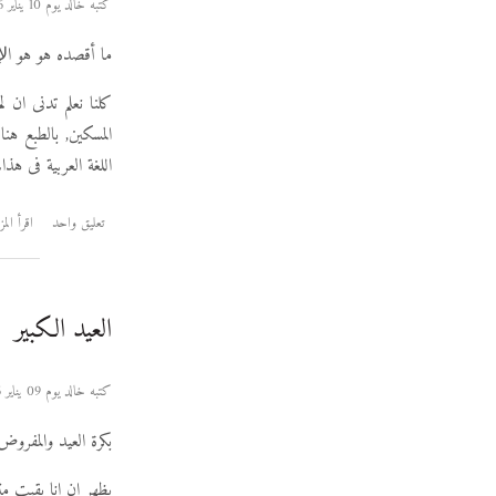
كتبه خالد يوم 10 يناير 2006
ما أقصده هو هو اﻹبد
كلنا نعلم تدنى ان ل
المسكين, بالطبع ه
اللغة العربية فى هذا.
تعليق واحد
اقرأ المز
العيد الكبير
كتبه خالد يوم 09 يناير 2006
بكرة العيد والمفر
يظهر ان انا بقيت م