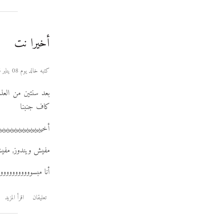
أخيرا نت
كتبه خالد يوم 08 يناير 2006
بعد سنتين من العذ
كاف جنبنا
أخيييييييييييييييييييييي
مفيش ويندوز, مفيش 
أنا مبسوووووووووو
تعليقان
اقرأ المزيد