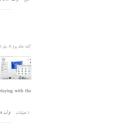
كتبه خالد يوم 31 يناير 2006
laying with the
3 تعليقات
قرأت 12208 مرات