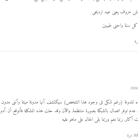
يش خروف يعنى عيد ارديحى
كل سنة واحنى طيبين
 المدونة (رغم شكى فى وجود هذا الشخص) سيكتشف أنها مدونة ميتة وأننى مدون
 عدم توفر اتصال بالشبكة بصورة منتظمة, واﻵن وقد حلت هذه المشكلة فأتوقع أن أد
كثر, ربما نعم وربما بقى الحال على ماهو عليه