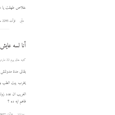
خلاص طهقت يا عالم يا هوه بقالى 3 شهور بامتح
علِّق
قرأت 2295 مرة
أنا لسه عايش
كتبه خالد يوم 22 مارس 2006
بقالى مدة مدونتش ب
يخرب بيت الطب والل
فاهم ايه ده ؟
تعليقان
قرأت 2827 مرة