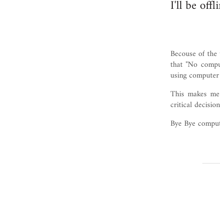
I'll be of
Becouse of the 
that "No comput
using computer 
This makes me v
critical decision
Bye Bye compu