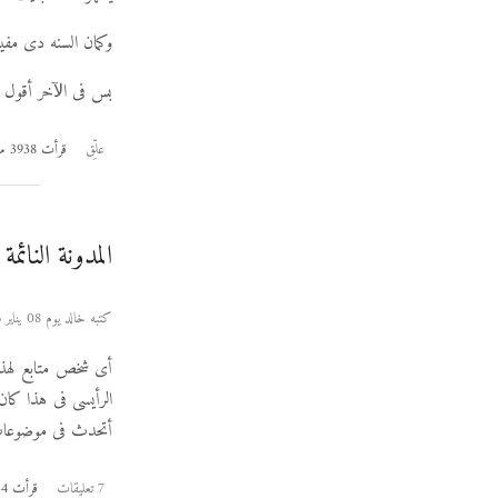
وكمان السنه دى مف
بس فى اﻵخر أقول 
علِّق
قرأت 3938 مرة
المدونة النائمة
كتبه خالد يوم 08 يناير 2006
أى شخص متابع لهذه
الرأيسى فى هذا كان
أتحدث فى موضوعات أ
7 تعليقات
قرأت 3154 مرة