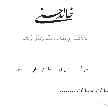
خالد حسني
ثَلَاثَةٌ تَدْخُلُ فِي دَفْعَةٍ ... طَلْعَتُهُ وَالنَّعْشُ وَالغَاسِلُ
من أنا
اتصل بي
مفتاحي العلني
الصور
حانات امتحانات ........