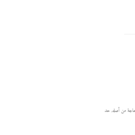
 كنت أنا مبكتبش حاجة من أصله, حد