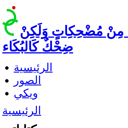
 مِنْ مُضْحِكِاتٍ وَلَكِنْ
ضِحْكٌ كَالبُكَاء
الرئيسية
الصور
ويكي
الرئيسية