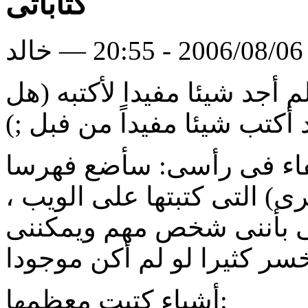
كتاباتى
لد
م أجد شيئا مفيدا ﻷكتبه (هل
مفاء فى رأسى: سأضع فهرسا
) التى كتبتها على الويب ،
ى بأننى شخص مهم ويمكننى
أشياء كتبت معظمها: