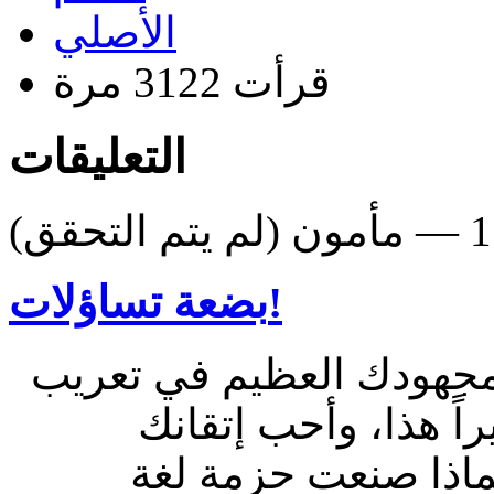
الأصلي
قرأت 3122 مرة
التعليقات
بضعة تساؤلات!
ٍ مجهودك العظيم في تعريب
راً هذا، وأحب إتقانك
.. لي بضعة أسئلة هنا: 1- لماذا صنعت حزمة لغة