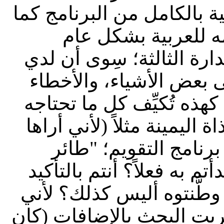
 بالكامل من البرنامج كما
مه للعربية بشكل عام
دارة الثالثة؛ سِوى أن لدي
 بعض الأشياء، والأخطاء
كهذه تُكيِّف كل ما تحتاجه
اليمينة مثلاً (لأني أراها
..؟ 2- ماذا عن برنامج التقويم؛ "طائر
 به فعلاً؟ أنتم بالتأكيد
وطَّنتوه أليس كذلك؟ لأني
جربت البحث بالإضافات (كان