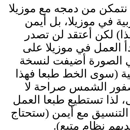
نتمكن من دمجه مع موزيلا
ة في موزيلا، بل أيمن
ا) لكن أعتقد لن تصدر
 الإصدار 2 حيث بدأ العمل في موزيلا على
للغة في الصورة أضيفت لنسخة
فية (سوى الخط طبعا فهذا
عصفور الشمس صراحة لا
 لذا تستطيع طبعا العمل
 التنسيق مع أيمن (ستحتاج
ديهم نظام متبع).