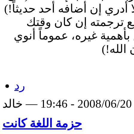
 أدري إن أضافه أحد حديثاً!)
طيع ترجمته إن كان وقتك
بأهمية غيره، عموماً أنوي
 الله!)
رد
لد
حزمة اللغة كانت