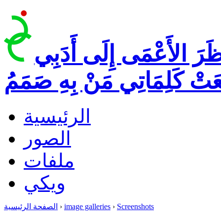
ظَرَ الأَعْمَى إِلَى أَدَبِي
عَتْ كَلِمَاتِي مَنْ بِهِ صَمَمُ
الرئيسية
الصور
ملفات
ويكي
Screenshots
›
image galleries
›
الصفحة الرئيسية