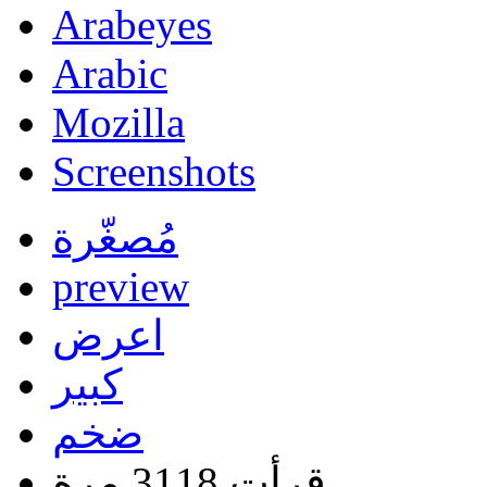
Arabeyes
Arabic
Mozilla
Screenshots
مُصغّرة
preview
اعرض
كبير
ضخم
قرأت 3118 مرة