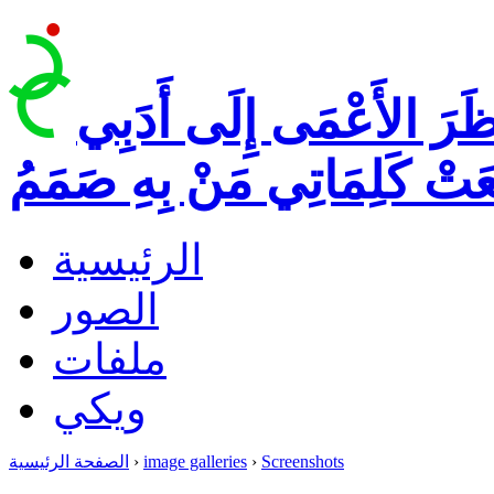
ظَرَ الأَعْمَى إِلَى أَدَبِي
عَتْ كَلِمَاتِي مَنْ بِهِ صَمَمُ
الرئيسية
الصور
ملفات
ويكي
Screenshots
›
image galleries
›
الصفحة الرئيسية