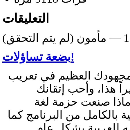
التعليقات
بضعة تساؤلات!
ٍ مجهودك العظيم في تعريب
راً هذا، وأحب إتقانك
.. لي بضعة أسئلة هنا: 1- لماذا صنعت حزمة لغة
 بالكامل من البرنامج كما
مه للعربية بشكل عام