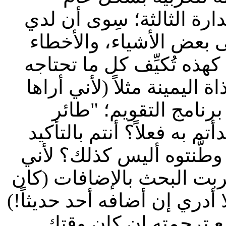
دارة الثالثة؛ سِوى أن لدي
 بعض الأشياء، والأخطاء
كهذه تُكيِّف كل ما تحتاجه
اليمينة مثلاً (لأني أراها
..؟ 2- ماذا عن برنامج التقويم؛ "طائر
 به فعلاً؟ أنتم بالتأكيد
وطَّنتوه أليس كذلك؟ لأني
جربت البحث بالإضافات (كان
 أدري إن أضافه أحد حديثاً!)
طيع ترجمته إن كان وقتك