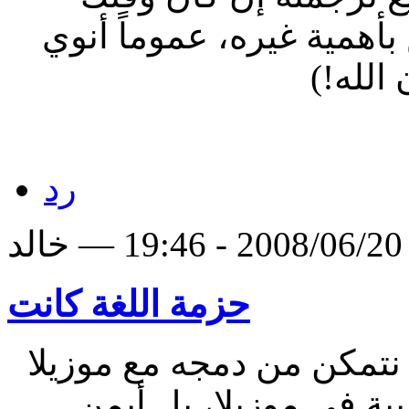
بأهمية غيره، عموماً أنوي
 الله!)
رد
لد
حزمة اللغة كانت
نتمكن من دمجه مع موزيلا
ة في موزيلا، بل أيمن