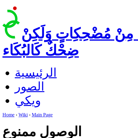
 مِنْ مُضْحِكِاتٍ وَلَكِنْ
ضِحْكٌ كَالبُكَاء
الرئيسية
الصور
ويكي
Home
›
Wiki
›
Main Page
الوصول ممنوع