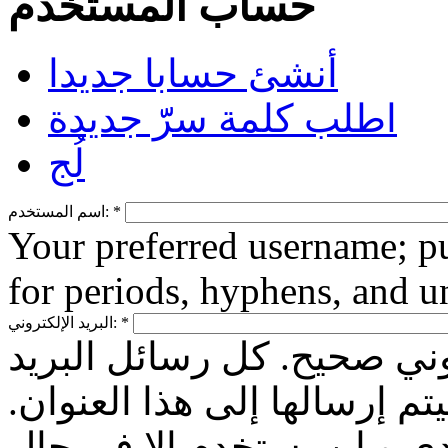
حساب المستخدم
أنشئ حسابا جديدا
اطلب كلمة سرّّ جديدة
لُج
*
اسم المستخدم:
Your preferred username; pu
for periods, hyphens, and u
*
البريد الإلكتروني:
وني صحيح. كل رسائل البريد
م إرسالها إلى هذا العنوان.
يدي و لن يستخدم إلا في حال