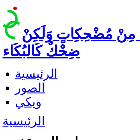
 مِنْ مُضْحِكِاتٍ وَلَكِنْ
ضِحْكٌ كَالبُكَاء
الرئيسية
الصور
ويكي
الرئيسية