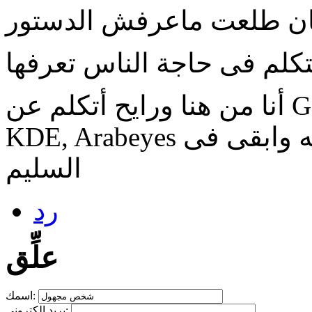
ن طلعت ماعرفش الدستور
أنا من هنا ورايح أتكلم عن GNU/Linux, FOSS, HURD, Mach,
KDE, Arabeyes عشان محدش يفهم أنا بقول ايه وابقى فى
السليم
رد
علِّق
اسمك:
بريد إلكتروني: