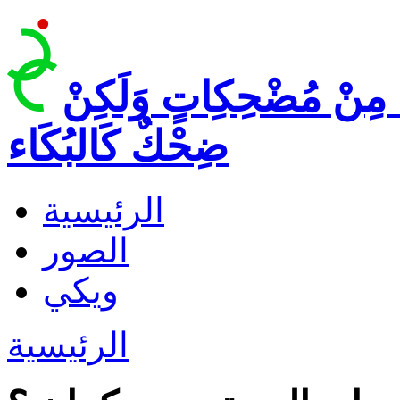
 مِنْ مُضْحِكِاتٍ وَلَكِنْ
ضِحْكٌ كَالبُكَاء
الرئيسية
الصور
ويكي
الرئيسية