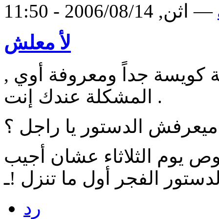
اثن, 2006/08/14 - 11:50 —
لأ معلش
 كويسة جداً ومعروفة أوي ,
المشكلة عندك إنت .
ميعرفش الدستور يا راجل ؟
ص يوم الثلاثاء عشان أجيب
لدستور الفجر أول ما تنزل !ـ
رد