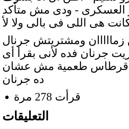
ير العسكرى - ودى مش متأكد
ن زمااااان ومشتريتش جرنال
 لو قريت جرنان فده ﻷنى بقرأ أى
نت قرطاس طعمية مش عشان
ده جرنان
قرأت 278 مرة
التعليقات