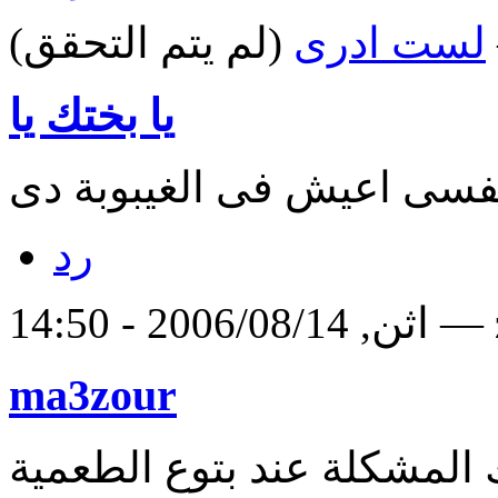
لست ادرى
(لم يتم التحقق)
يا بختك يا
نفسى اعيش فى الغيبوبة دى
رد
ma3zour
المشكلة عند بتوع الطعمية