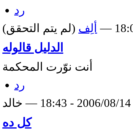
رد
ألِف
(لم يتم التحقق)
الدليل قالوله
أنت نوّرت المحكمة
رد
لد
كل ده