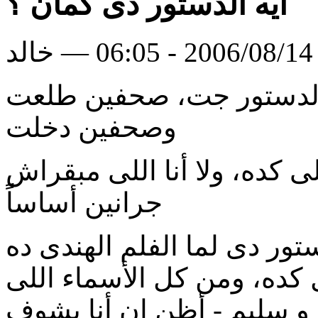
ايه الدستور دى كمان ؟
لد
 الدستور جت، صحفين طلعت
وصحفين دخلت
 كده، ولا أنا اللى مبقراش
جرانين أساساً
تور دى لما الفلم الهندى ده
 كده، ومن كل اﻷسماء اللى
 سليم - أظن ان أنا بشوف