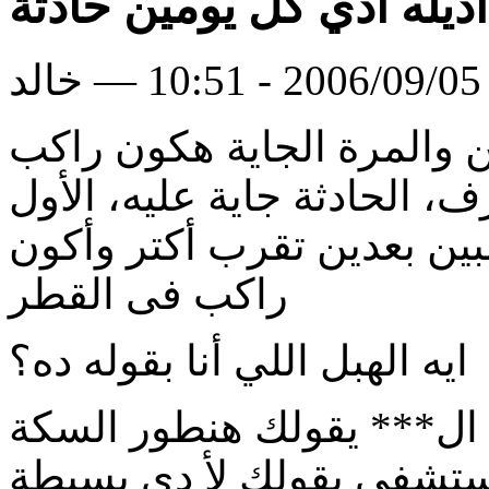
اديله ادي كل يومين حادثة
لد
ن والمرة الجاية هكون راكب
، الحادثة جاية عليه، اﻷول
ين بعدين تقرب أكتر وأكون
راكب فى القطر
ايه الهبل اللي أنا بقوله ده؟
 ال*** يقولك هنطور السكة
لمستشفي يقولك ﻷ دي بسيطة