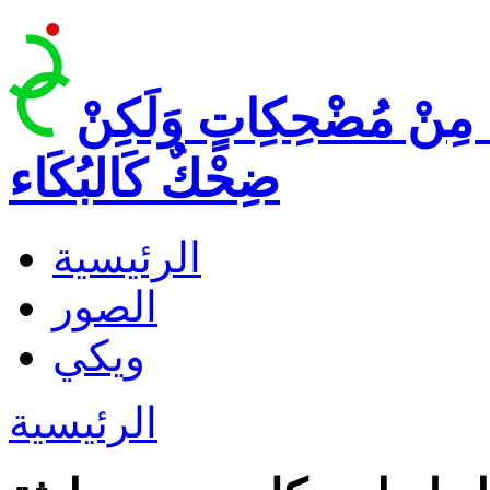
 مِنْ مُضْحِكِاتٍ وَلَكِنْ
ضِحْكٌ كَالبُكَاء
الرئيسية
الصور
ويكي
الرئيسية