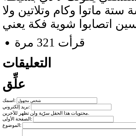
تة ماتوا وكام وتلاتين ولا
ن اتصابوا شوية فكة يعني
قرأت 321 مرة
التعليقات
علِّق
اسمك:
بريد إلكتروني:
محتويات هذا الحقل سرّية ولن تظهر للآخرين.
الصفحة الأولى:
الموضوع: