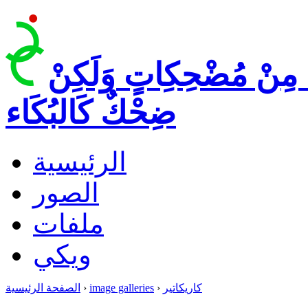
 مِنْ مُضْحِكِاتٍ وَلَكِنْ
ضِحْكٌ كَالبُكَاء
الرئيسية
الصور
ملفات
ويكي
كاريكاتير
›
image galleries
›
الصفحة الرئيسية