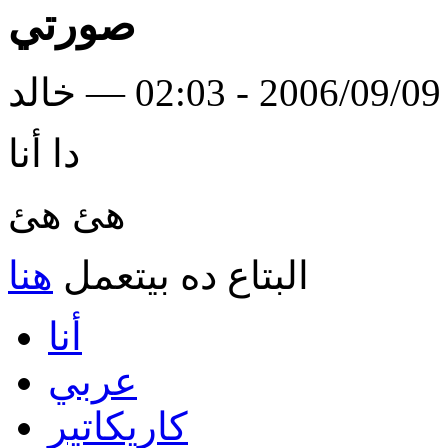
صورتي
لد
دا أنا
هئ هئ
البتاع ده بيتعمل
هنا
أنا
عربي
كاريكاتير