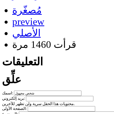
مُصغّرة
preview
الأصلي
قرأت 1460 مرة
التعليقات
علِّق
اسمك:
بريد إلكتروني:
محتويات هذا الحقل سرية ولن تظهر للآخرين.
الصفحة الأولى:
الموضوع: