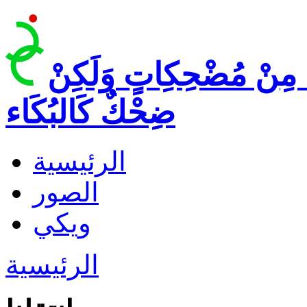
 مِنْ مُضْحِكِاتٍ وَلَكِنْ
ضِحْكٌ كَالبُكَاء
الرئيسية
الصور
ويكي
الرئيسية