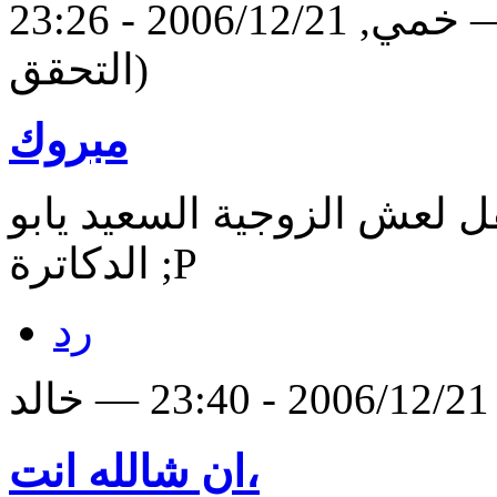
خمي, 2006/12/21 - 23:26 — Mostafa Muhammad (لم يتم
التحقق)
مبروك
قل لعش الزوجية السعيد يابو
الدكاترة ;P
رد
لد
ان شالله انت،