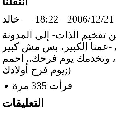
انتقلنا
لد
ن تفخيم الذات- إلى المدونة
 -عمنا الكبير، بس مش كبير
، ونخدمك يوم فرحك.. احمم
يوم فرح أولادك;)
قرأت 335 مرة
التعليقات