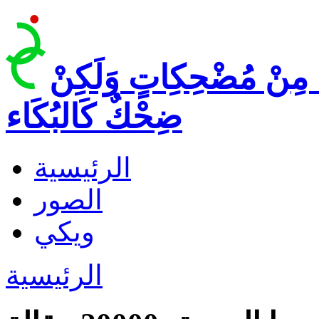
 مِنْ مُضْحِكِاتٍ وَلَكِنْ
ضِحْكٌ كَالبُكَاء
الرئيسية
الصور
ويكي
الرئيسية