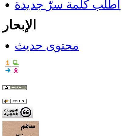
اطلب كلمة سرّّ جديدة
الإبحار
محتوى حديث