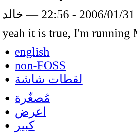
لد
yeah it is true, I'm runni
english
non-FOSS
لقطات شاشة
مُصغّرة
اعرض
كبير