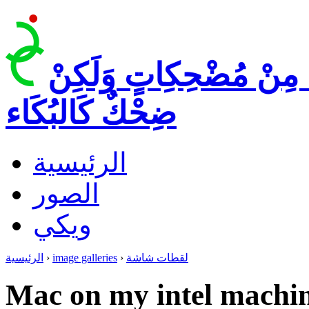
 مِنْ مُضْحِكِاتٍ وَلَكِنْ
ضِحْكٌ كَالبُكَاء
الرئيسية
الصور
ويكي
لقطات شاشة
›
image galleries
›
الرئيسية
Mac on my intel machi