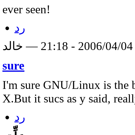
ever seen!
رد
لد
sure
I'm sure GNU/Linux is the be
X.But it sucs as y said, real
رد