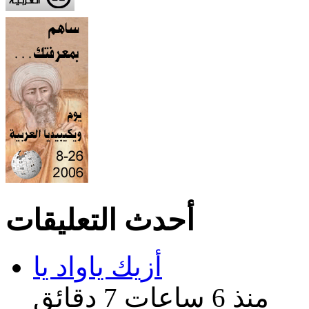
أحدث التعليقات
أزيك ياواد يا
منذ 6 ساعات 7 دقائق