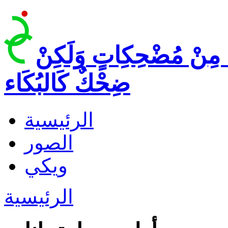
 مِنْ مُضْحِكِاتٍ وَلَكِنْ
ضِحْكٌ كَالبُكَاء
الرئيسية
الصور
ويكي
الرئيسية