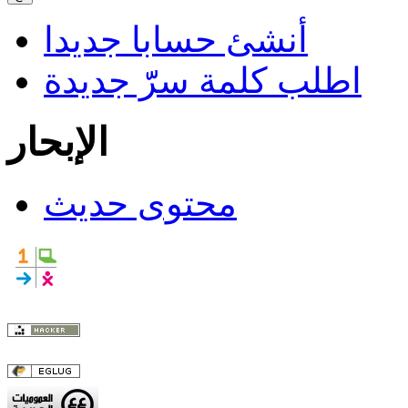
أنشئ حسابا جديدا
اطلب كلمة سرّّ جديدة
الإبحار
محتوى حديث