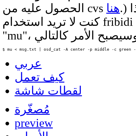
.) ولن تصلح اﻹصدارات اﻷقدم، إذا
هنا
الحصول عليه من cvs
كنت لا تريد استخدام fribidi من ال cvs فيمكنك استخدام
عربي
كيف تعمل
لقطات شاشة
مُصغّرة
preview