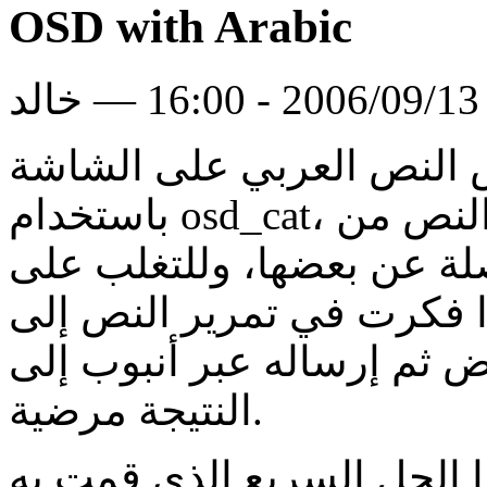
OSD with Arabic
لد
النص العربي على الشاشة
باستخدام osd_cat، المشكلة هى أنك ستحصل على النص من
لة عن بعضها، وللتغلب على
كرت في تمرير النص إلىfribidi2 لنحصل علي نص
ساله عبر أنبوب إلى osd_cat و كانت
النتيجة مرضية.