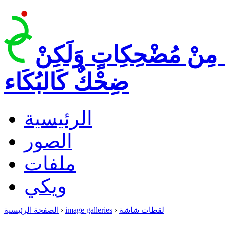
 مِنْ مُضْحِكِاتٍ وَلَكِنْ
ضِحْكٌ كَالبُكَاء
الرئيسية
الصور
ملفات
ويكي
لقطات شاشة
›
image galleries
›
الصفحة الرئيسية