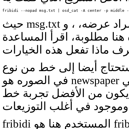
حيث msg.txt هو الملف الذي يحتوى النص المراد عرضه، ، و
هنا مطلوبة، اقرأ المساعدة
تاج أيضا إلى خط من نوع monotype يدعم العربية - الخط
في الصوره هو newspaper لكن لن يعرض سوى نص عربي
 من الأفضل تجربة خط gnu unifont حيث
fribidi المستخدم هنا هو fribidi2 الذى لم يصدر بعد (يمكن