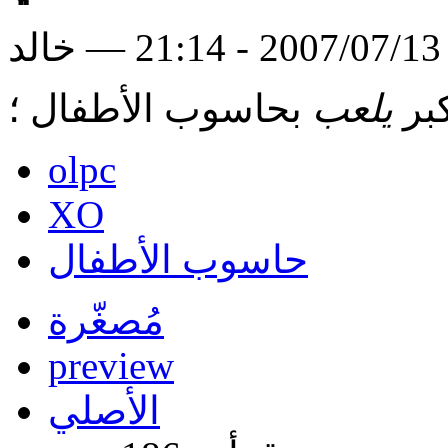
لد
كبر
يلعب
olpc
XO
حاسوب الأطفال
مُصغّرة
preview
الأصلي