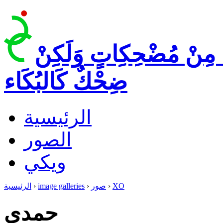
 مِنْ مُضْحِكِاتٍ وَلَكِنْ
ضِحْكٌ كَالبُكَاء
الرئيسية
الصور
ويكي
XO
›
صور
›
image galleries
›
الرئيسية
حمدي