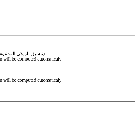
يحوّل نص‌الويكي إلى HTML (تنسيق الويكي المدعوم سيعرض في التلميحة الطويلة).
on will be computed automaticaly
on will be computed automaticaly