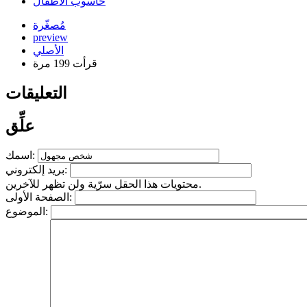
حاسوب الأطفال
مُصغّرة
preview
الأصلي
قرأت 199 مرة
التعليقات
علِّق
اسمك:
بريد إلكتروني:
محتويات هذا الحقل سرّية ولن تظهر للآخرين.
الصفحة الأولى:
الموضوع: