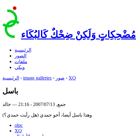
مُضْحِكِاتٍ وَلَكِنْ ضِحْكٌ كَالبُكَاء
الرئيسية
الصور
ملفات
ويكي
XO
›
صور
›
image galleries
›
الرئيسية
باسل
جمع, 2007/07/13 - 21:16 — خالد
وهذا باسل أيضا، أخو حمدي (هل رأيت حمدي؟)
olpc
XO