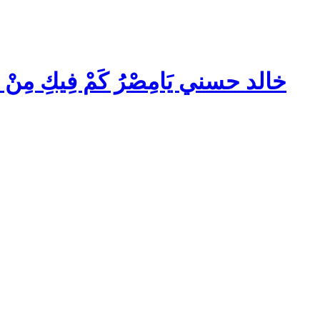
خالد حسني
يَامِصْرُ كَمْ فِيكِ مِنْ 