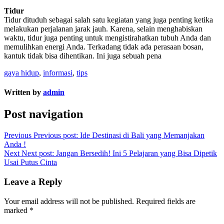
Tidur
Tidur dituduh sebagai salah satu kegiatan yang juga penting ketika
melakukan perjalanan jarak jauh. Karena, selain menghabiskan
waktu, tidur juga penting untuk mengistirahatkan tubuh Anda dan
memulihkan energi Anda. Terkadang tidak ada perasaan bosan,
kantuk tidak bisa dihentikan. Ini juga sebuah pena
gaya hidup
,
informasi
,
tips
Written by
admin
Post navigation
Previous
Previous post:
Ide Destinasi di Bali yang Memanjakan
Anda !
Next
Next post:
Jangan Bersedih! Ini 5 Pelajaran yang Bisa Dipetik
Usai Putus Cinta
Leave a Reply
Your email address will not be published.
Required fields are
marked
*