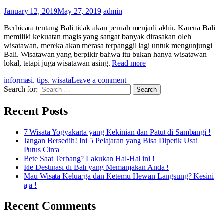
January 12, 2019
May 27, 2019
admin
Berbicara tentang Bali tidak akan pernah menjadi akhir. Karena Bali
memiliki kekuatan magis yang sangat banyak dirasakan oleh
wisatawan, mereka akan merasa terpanggil lagi untuk mengunjungi
Bali. Wisatawan yang berpikir bahwa itu bukan hanya wisatawan
lokal, tetapi juga wisatawan asing.
Read more
informasi
,
tips
,
wisata
Leave a comment
Search for:
Recent Posts
7 Wisata Yogyakarta yang Kekinian dan Patut di Sambangi !
Jangan Bersedih! Ini 5 Pelajaran yang Bisa Dipetik Usai
Putus Cinta
Bete Saat Terbang? Lakukan Hal-Hal ini !
Ide Destinasi di Bali yang Memanjakan Anda !
Mau Wisata Keluarga dan Ketemu Hewan Langsung? Kesini
aja !
Recent Comments