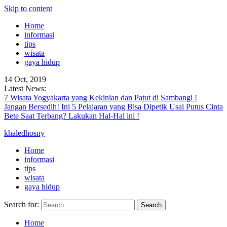
Skip to content
Home
informasi
tips
wisata
gaya hidup
14 Oct, 2019
Latest News:
7 Wisata Yogyakarta yang Kekinian dan Patut di Sambangi !
Jangan Bersedih! Ini 5 Pelajaran yang Bisa Dipetik Usai Putus Cinta
Bete Saat Terbang? Lakukan Hal-Hal ini !
khaledhosny
Home
informasi
tips
wisata
gaya hidup
Search for:
Home