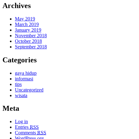
Archives
May 2019
March 2019
January 2019
November 2018
October 2018
September 2018
Categories
gaya hidup
informasi
tips
Uncategorized
wisata
Meta
Log in
Entries
RSS
Comments
RSS
WordPress.org