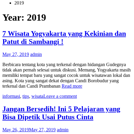
2019
Year: 2019
7 Wisata Yogyakarta yang Kekinian dan
Patut di Sambangi !
May 27, 2019
admin
Berbicara tentang kota yang terkenal dengan hidangan Gudegnya
tidak akan pernah selesai untuk diskusi. Memang, Yogyakarta masih
memiliki tempat baru yang sangat cocok untuk wisatawan lokal dan
asing. Kota yang sangat dekat dengan Candi Borobudur yang
terkenal dan Candi Prambanan
Read more
informasi
,
tips
,
wisata
Leave a comment
Jangan Bersedih! Ini 5 Pelajaran yang
Bisa Dipetik Usai Putus Cinta
May 26, 2019
May 27, 2019
admin