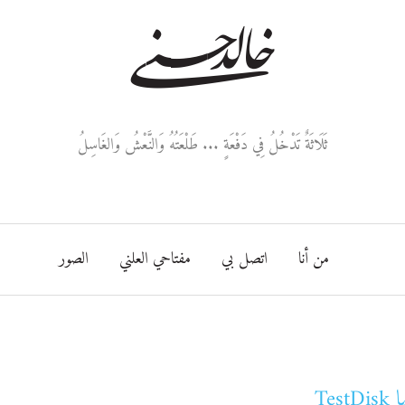
خالد حسني
ثَلَاثَةٌ تَدْخُلُ فِي دَفْعَةٍ ... طَلْعَتُهُ وَالنَّعْشُ وَالغَاسِلُ
من أنا
اتصل بي
مفتاحي العلني
الصور
Tes