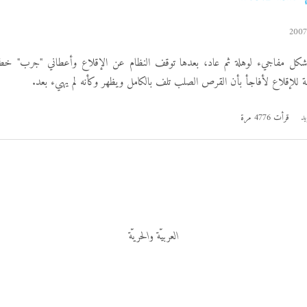
ار بشكل مفاجيء لوهلة ثم عاد، بعدها توقف النظام عن الإقلاع وأعطاني "جرب" 
يمة للإقلاع لأفاجأ بأن القرص الصلب تلف بالكامل ويظهر وكأنه لم يهيء بعد.
يد
قرأت 4776 مرة
العربيّة والحريّة