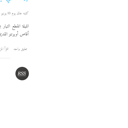
كتبه خالد يوم 10 يونيو 2007
الليلة انقطع التي
أق‍اص أوبونتو القد
تعليق واحد
اقرأ المز