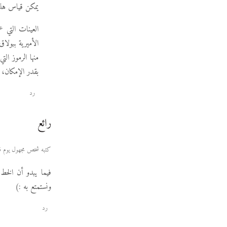
يمكن قياس هذا 
العينات التي ع
منها الرموز ال
بقدر الإمكان،
رد
رائع
كتبه شخص مجهول يوم 05 سبتمبر 2010 حوالي الساعة 08:10
فيما يبدو أن الخط
ونستمتع به :)
رد