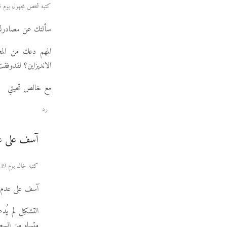
كتبه شخص مجهول يوم 15 سبتمبر 2010 حوالي الساعة 21:04
سألتك عن مصادرك و
المهم دعك من الم
الانديزاين؟ لقدوف
مع خالص تحيتي
رد
آسف على عد
كتبه خالد يوم 19 سبتمبر 2010 حوالي الساعة 20:32
آسف على عدم ا
التشكيل لم يُد
متساو من السطر