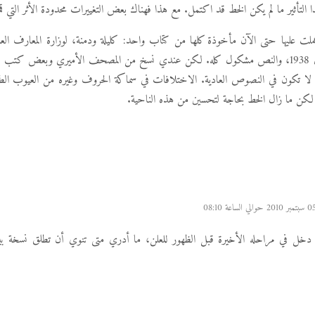
التأثير ما لم يكن الخط قد اكتمل. مع هذا فهناك بعض التغييرات محدودة الأثر التي قم
ملت عليها حتى الآن مأخوذة كلها من كتاب واحد: كليلة ودمنة، لوزارة المعارف العم
الأميرية ببولاق 1938، والنص مشكول كله. لكن عندي نسخ من المصحف الأميري وبعض كت
تي لا تكون في النصوص العادية. الاختلافات في سماكة الحروف وغيره من العيوب الطبا
 لكن ما زال الخط بحاجة لتحسين من هذه الناحية.
 دخل في مراحله الأخيرة قبل الظهور للعلن، ما أدري متى تنوي أن تطلق نسخة بيت