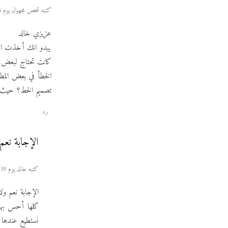
كتبه شخص مجهول يوم 06 سبتمبر 2010 حوالي الساعة 03:48
عزيزي خالد
يبدو انك أخذت الخ
كانت تحتاج لبعض ال
الخطأ في بعض المط
تصميم الخط؟ حيث أ
رد
الإجابة نعم
كتبه خالد يوم 19 سبتمبر 2010 حوالي الساعة 20:42
الإجابة نعم ول
كلها أحس بها 
نستطيع عندها ع