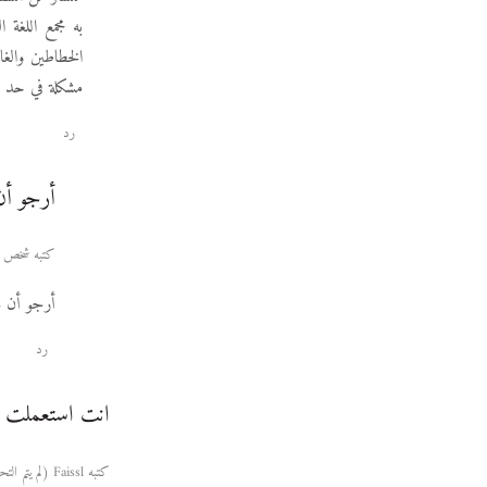
به مجمع اللغة
الخطاطين والغا
مشكلة في حد ذات
رد
أرجو أن
كتبه شخص مجهول يوم 20 سبتمب
أرجو أن ت
رد
انت استعملت فك
كتبه Faissl (لم يتم التحقق) يوم 08 سبتمبر 2010 حوالي الساعة 11:04