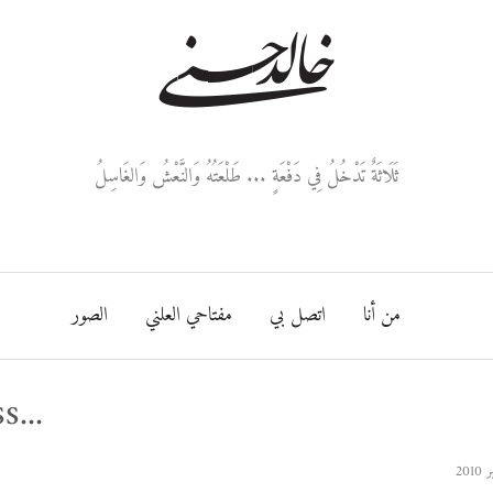
خالد حسني
ثَلَاثَةٌ تَدْخُلُ فِي دَفْعَةٍ ... طَلْعَتُهُ وَالنَّعْشُ وَالغَاسِلُ
من أنا
اتصل بي
مفتاحي العلني
الصور
s...