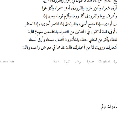
Original
مصغرة
عرض
كبيرة
ضخمة
Screenshots
درك ولم