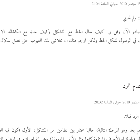
لم تجبني
صادر الآن وقل لي كيف حال الخط مع التشكيل وكيف حاله مع الكشائد الافتر
قت في الوصول لشكل الخط ولكن ارجو منك ان تتلاشى تلك العيوب حتى تصل للكمال ا
م الرد
لرد قبلا.
عم بعد وهو المرحلة التالية، حاليا محتار بين نظامين من التشكيل؛ الأول تكون فيه ال
 (باستثناء الأحرف المرتفعة كثيرا مثل الألف المهموزة) وهو النظام المتبع في المطابع ا