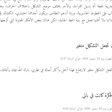
 العربية بحجة أنه يسهل القراءة، والآخر يختلف موضع التشكيل باختلاف الحرف، وه
لب على الخطوط الحاسوبية. وربما أدعم النظامين ويكون أحدهما اختياري. الكشائد في ا
ها ولا أظنها تعمل مع بنية الخط الحالية، لكن هناك بعض الأفكار المجنونة التي أؤجلها لل
 تجعل التشكيل متغير
ر 2010 حوالي الساعة 13:47
جعل التشكيل متغير الارتفاع فهذا أجمل وأكثر أصالة في نظري. بارك الله فيك وأعانك.
رة كانت في بالي