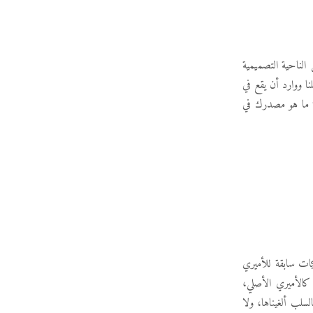
لناحية التصميمية
ا ووارد أن يقع في
ة ما هو مصدرك في
يات سابقة للأميري
كالأميري الأصلي،
سلب ألغيناها، ولا