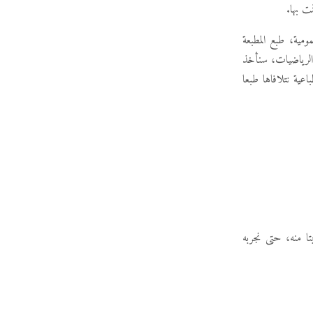
ت بها.
ومية، طبع المطبعة
ب الرياضيات، سنأخذ
عية نتلافاها طبعا
ا منه، حتى نجربه