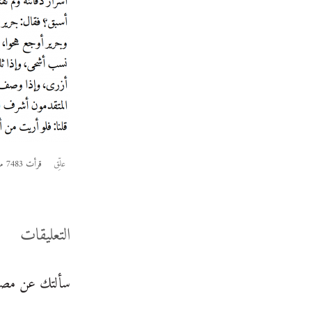
علِّق
قرأت 7483 مرة
التعليقات
سألتك عن مصا