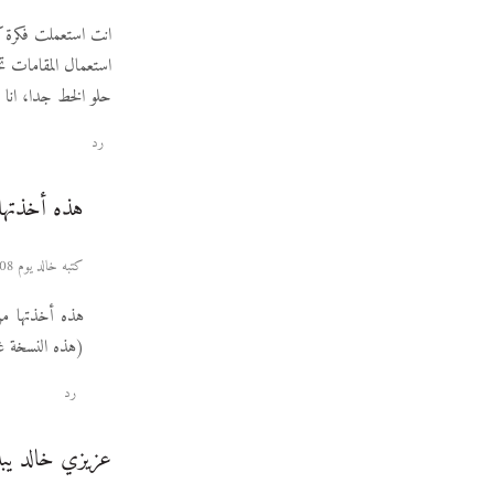
انت استعملت فكرة كانت
استعمال المقامات تحديدا كن
حلو الخط جدا، انا 
رد
هذه أخذتها
كتبه خالد يوم 08 سبتمبر 2010 حوالي الساعة 13:12
هذه أخذتها م
(هذه النسخة غي
رد
عزيزي خالد يب