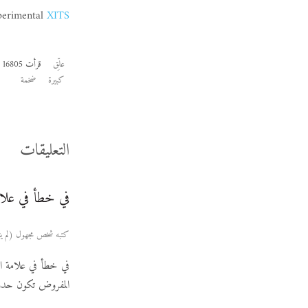
erimental
XITS
علِّق
قرأت 16805 مرات
كبيرة
ضخمة
التعليقات
في خطأ في علام
كتبه شخص مجهول (لم يتم التحقق) يوم 25 نوفم
في خطأ في علامة ال
المفروض تكون حدود 