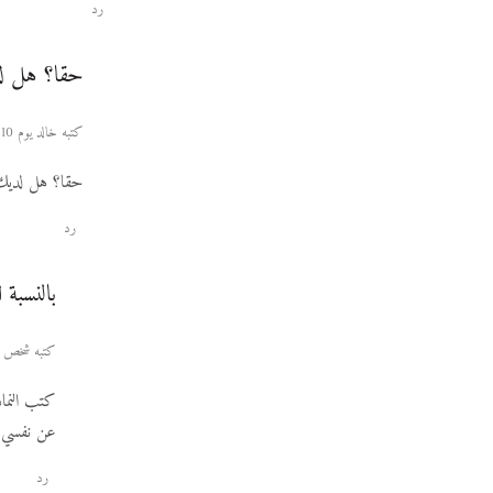
رد
حقا؟ هل لد
كتبه خالد يوم 10 فبراير 2010 حوالي الساعة 00:35
حقا؟ هل لديك 
رد
بالنسبة 
كتبه شخص مجهول يوم 15 أبريل
كتب النماذ
عن نفسي لا
رد