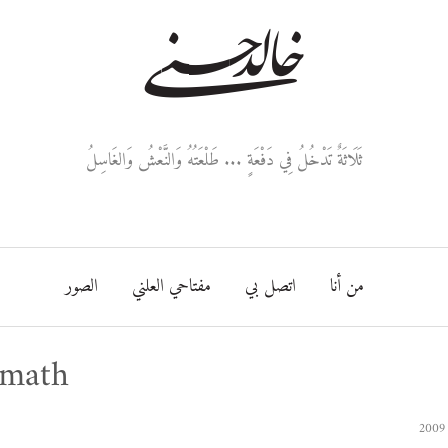
خالد حسني
ثَلَاثَةٌ تَدْخُلُ فِي دَفْعَةٍ ... طَلْعَتُهُ وَالنَّعْشُ وَالغَاسِلُ
من أنا
اتصل بي
مفتاحي العلني
الصور
 math