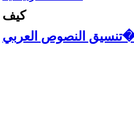
كيف
يق النصوص العربي�