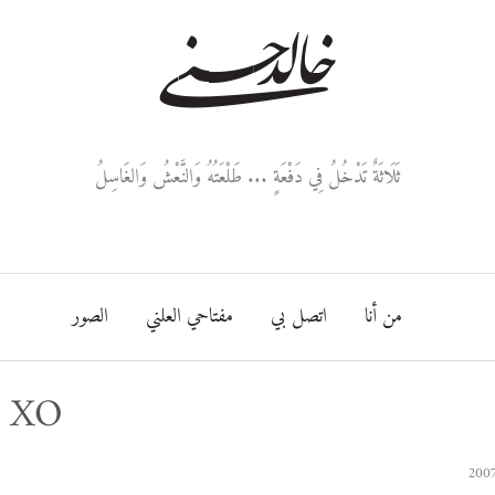
خالد حسني
ثَلَاثَةٌ تَدْخُلُ فِي دَفْعَةٍ ... طَلْعَتُهُ وَالنَّعْشُ وَالغَاسِلُ
من أنا
اتصل بي
مفتاحي العلني
الصور
g XO