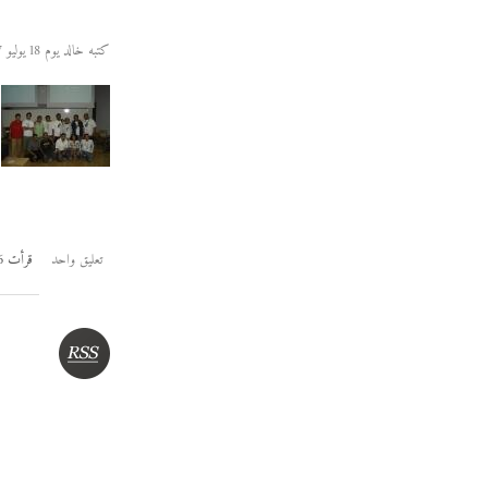
كتبه خالد يوم 18 يوليو 2007
تعليق واحد
قرأت 10626 مرة