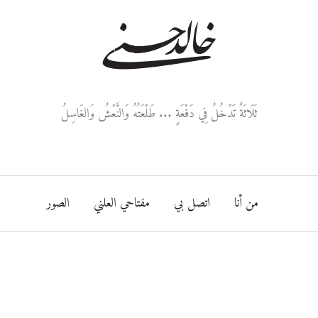
خالد حسني
ثَلَاثَةٌ تَدْخُلُ فِي دَفْعَةٍ ... طَلْعَتُهُ وَالنَّعْشُ وَالغَاسِلُ
من أنا
اتصل بي
مفتاحي العلني
الصور