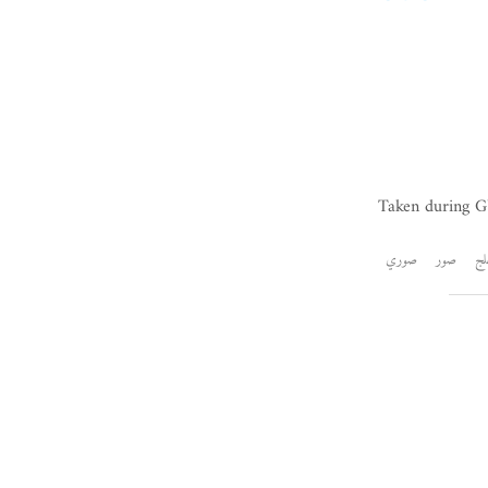
Taken during GU
لج
صور
صوري