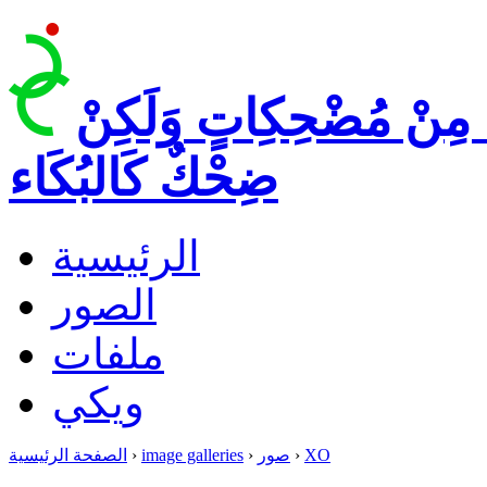
 مِنْ مُضْحِكِاتٍ وَلَكِنْ
ضِحْكٌ كَالبُكَاء
الرئيسية
الصور
ملفات
ويكي
XO
›
صور
›
image galleries
›
الصفحة الرئيسية