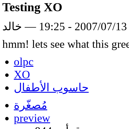
Testing XO
لد
hmm! lets see what this gre
olpc
XO
حاسوب الأطفال
مُصغّرة
preview