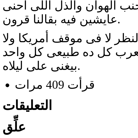
نب الهوان والذل اللى احنى
عايشين فيه بقالنا قرون.
ظر لا فى موقف أمريكا ولا
ى العرب كل ده طبيعى كل واحد
بيغنى على ليلاه.
قرأت 409 مرات
التعليقات
علِّق