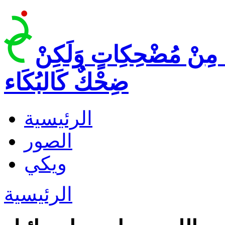
 مِنْ مُضْحِكِاتٍ وَلَكِنْ
ضِحْكٌ كَالبُكَاء
الرئيسية
الصور
ويكي
الرئيسية