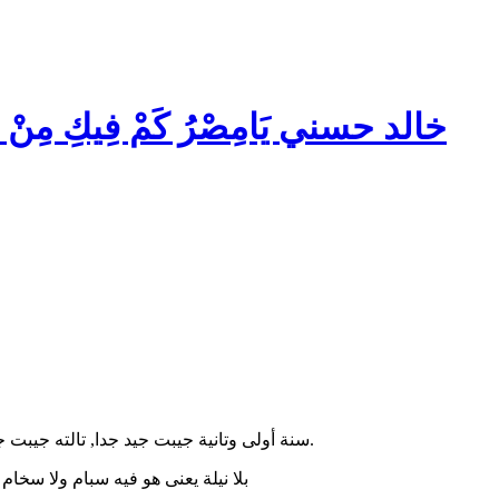
خالد حسني
يَامِصْرُ كَمْ فِيكِ مِنْ 
سنة أولى وتانية جيبت جيد جدا, تالته جيبت جيد , بالطريقة دى السنة دى هجيب مقبول والسنة الجاية هشيل مدتين.
بالمناسبة أنا رجعت التعليقات بتاعت المجاهيل بلا moderator approval بلا نيلة يعنى هو فيه سبام ولا سخام