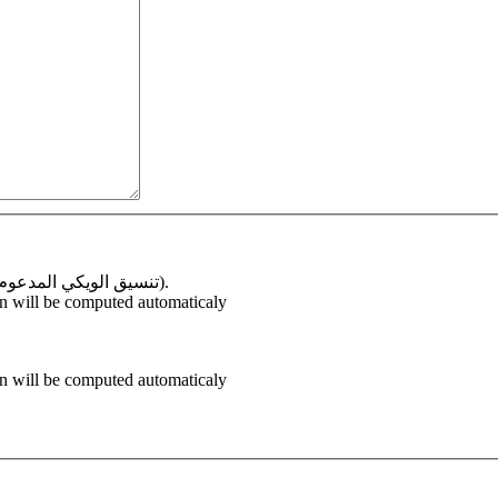
يحوّل نص‌الويكي إلى HTML (تنسيق الويكي المدعوم سيعرض في التلميحة الطويلة).
on will be computed automaticaly
on will be computed automaticaly