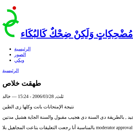
مُضْحِكِاتٍ وَلَكِنْ ضِحْكٌ كَالبُكَاء
الرئيسية
الصور
ويكي
الرئيسية
طهقت خلاص
ثلث, 2006/03/28 - 15:24 — خالد
نتيجة الإمتحانات بانت وكلها زى الطين