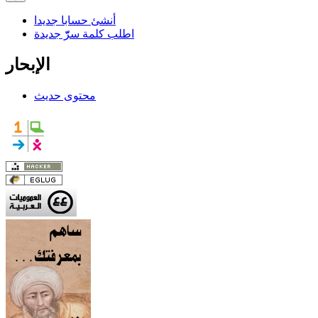
أنشئ حسابا جديدا
اطلب كلمة سرّّ جديدة
الإبحار
محتوى حديث