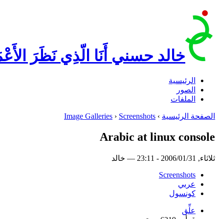
خالد حسني
أَنَا الّذِي نَظَرَ الأَع
الرئيسية
الصور
الملفات
الصفحة الرئيسية
›
Screenshots
›
Image Galleries
Arabic at linux console
‏ثلاثاء, 2006/01/31 - 23:11 —‏ خالد
Screenshots
عربي
كونسول
علِّق