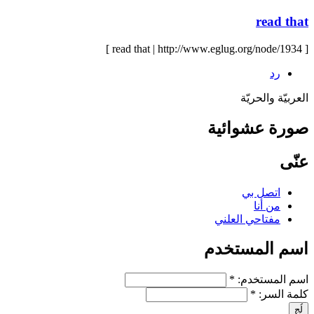
read that
[ read that | http://www.eglug.org/node/1934 ]
رد
العربيّة والحريّة
صورة عشوائية
عنّى
اتصل بي
من أنا
مفتاحي العلني
اسم المستخدم
‏اسم المستخدم: ‏
*
‏كلمة السر: ‏
*