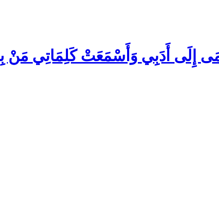
ْمَى إِلَى أَدَبِي وَأَسْمَعَتْ كَلِمَاتِي مَنْ ب