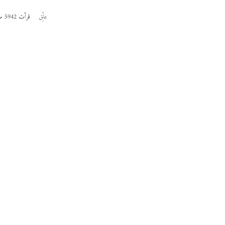
علِّق
قرأت 5942 مرة