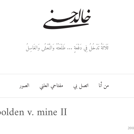
خالد حسني
ثَلَاثَةٌ تَدْخُلُ فِي دَفْعَةٍ ... طَلْعَتُهُ وَالنَّعْشُ وَالغَاسِلُ
من أنا
اتصل بي
مفتاحي العلني
الصور
olden v. mine II