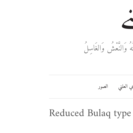
ني
ُهُ وَالنَّعْشُ وَالغَاسِلُ
ي العلني
الصور
Reduced Bulaq type