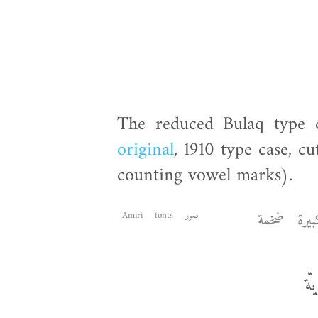
The reduced Bulaq type c
original
, 1910 type case, c
counting vowel marks).
يرة
ضخمة
صور
fonts
Amiri
ّة