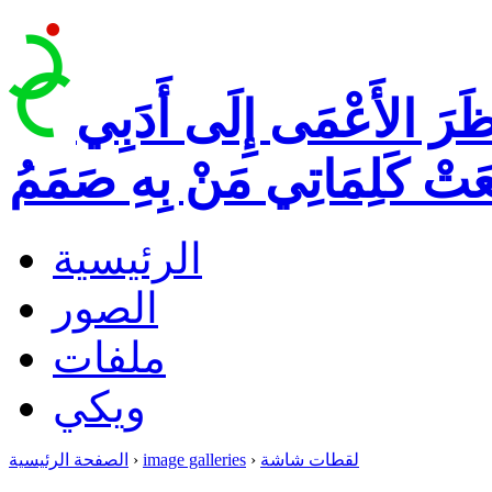
ظَرَ الأَعْمَى إِلَى أَدَبِي
عَتْ كَلِمَاتِي مَنْ بِهِ صَمَمُ
الرئيسية
الصور
ملفات
ويكي
لقطات شاشة
›
image galleries
›
الصفحة الرئيسية