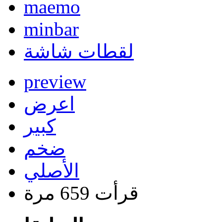
maemo
minbar
لقطات شاشة
preview
اعرض
كبير
ضخم
الأصلي
قرأت 659 مرة