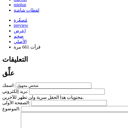
minbar
لقطات شاشة
مُصغّرة
preview
اعرض
ضخم
الأصلي
قرأت 661 مرة
التعليقات
علِّق
اسمك:
بريد إلكتروني:
محتويات هذا الحقل سرية ولن تظهر للآخرين.
الصفحة الأولى:
الموضوع: