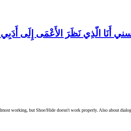
سني
أَنَا الّذِي نَظَرَ الأَعْمَى إِلَى أَدَبِي
almost working, but Shoe/Hide doesn't work properly. Also about dialoge d