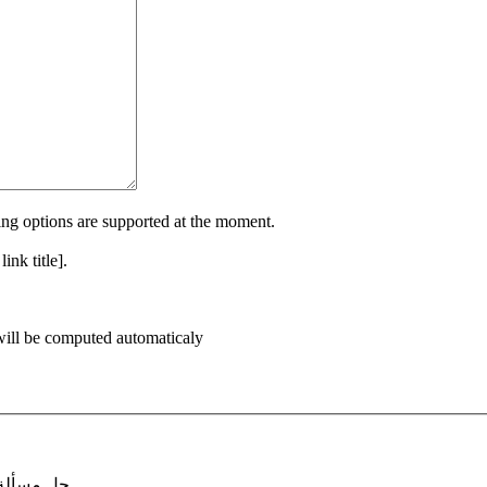
atting options are supported at the moment.
ink title].
will be computed automaticaly
حل مسألة الرساضيّات البسيطة هذه وأدخل الناتج. مثلا. أدخل 4 في حالة 1+3.