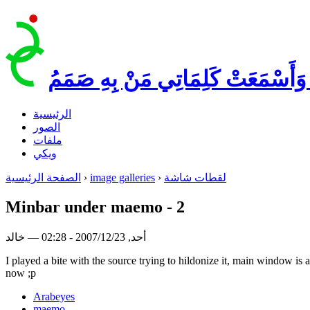
 وَأَسْمَعَتْ كَلِمَاتِي مَنْ بِهِ صَمَمُ
الرئيسية
الصور
ملفات
ويكي
لقطات شاشة
›
image galleries
›
الصفحة الرئيسية
Minbar under maemo - 2
أحد, 2007/12/23 - 02:28 — خالد
I played a bite with the source trying to hildonize it, main window is 
now ;p
Arabeyes
maemo