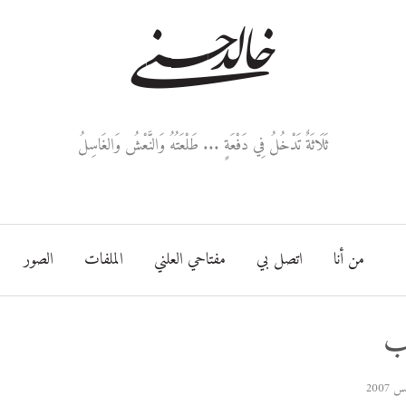
خالد حسني
ثَلَاثَةٌ تَدْخُلُ فِي دَفْعَةٍ ... طَلْعَتُهُ وَالنَّعْشُ وَالغَاسِلُ
من أنا
اتصل بي
مفتاحي العلني
الملفات
الصور
ب