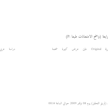
ابعة (واضح الامتحانات طبعا :P)
Original
عاين
عرض
كبيرة
ضخمة
دراسة
عربي
م 08 نوفمبر 2009 حوالي الساعة 00:14