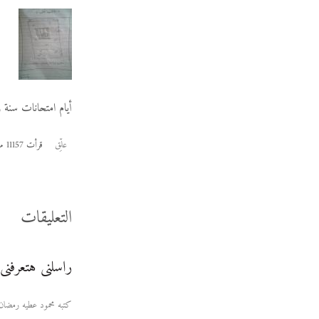
أيام امتحانات سنة ر
علِّق
قرأت 11157 مرة
التعليقات
راسلنى هتعرفنى
كتبه محمود عطيه رمضان (لم يتم التحقق) يو