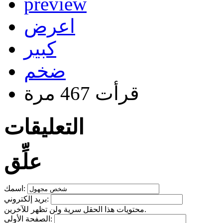
preview
اعرض
كبير
ضخم
قرأت 467 مرة
التعليقات
علِّق
اسمك:
بريد إلكتروني:
محتويات هذا الحقل سرية ولن تظهر للآخرين.
الصفحة الأولى: