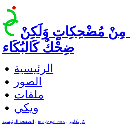
 مِنْ مُضْحِكِاتٍ وَلَكِنْ
ضِحْكٌ كَالبُكَاء
الرئيسية
الصور
ملفات
ويكي
كاريكاتير
›
image galleries
›
الصفحة الرئيسية