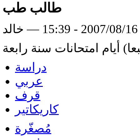
طالب طب
د
دراسة
عربي
قرف
كاريكاتير
مُصغّرة