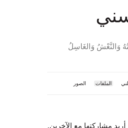
سني
َتُهُ وَالنَّعْشُ وَالغَاسِلُ
لني
الملفات
الصور
ريد مشاركتها مع الآخرين.