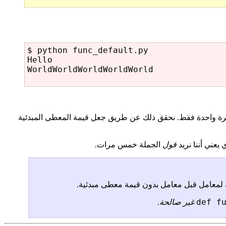
$ python func_default.py

Hello

WorldWorldWorldWorldWorld

لمرة واحدة فقط. نحقق ذلك عن طريق جعل قيمة المعطى المبدئية
يعني أننا نريد
قول
الجملة خمس مرات.
ة لمعامل قبل معامل بدون قيمة معطى مبدئية.
def f
غير صالحة
.