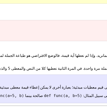
نريد. وإذا لم نعطها أية قيمة، فالوضع الافتراضي هو طباعة الجملة 
5
ة مرة واحدة. في المرة الثانية نعطيها كلا من النص والمعطى
والذي 
طى قيم معطيات مبدئية؛ بعبارة أخرى لا يمكن إعطاء قيمة معطى مبدئي
unc(a=5, b)
def func(a, b=5)
ى سبيل المثال:
صالحة بينما