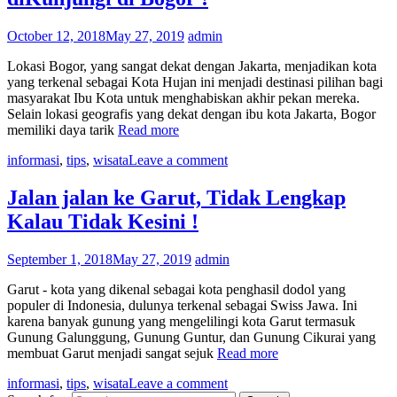
October 12, 2018
May 27, 2019
admin
Lokasi Bogor, yang sangat dekat dengan Jakarta, menjadikan kota
yang terkenal sebagai Kota Hujan ini menjadi destinasi pilihan bagi
masyarakat Ibu Kota untuk menghabiskan akhir pekan mereka.
Selain lokasi geografis yang dekat dengan ibu kota Jakarta, Bogor
memiliki daya tarik
Read more
informasi
,
tips
,
wisata
Leave a comment
Jalan jalan ke Garut, Tidak Lengkap
Kalau Tidak Kesini !
September 1, 2018
May 27, 2019
admin
Garut - kota yang dikenal sebagai kota penghasil dodol yang
populer di Indonesia, dulunya terkenal sebagai Swiss Jawa. Ini
karena banyak gunung yang mengelilingi kota Garut termasuk
Gunung Galunggung, Gunung Guntur, dan Gunung Cikurai yang
membuat Garut menjadi sangat sejuk
Read more
informasi
,
tips
,
wisata
Leave a comment