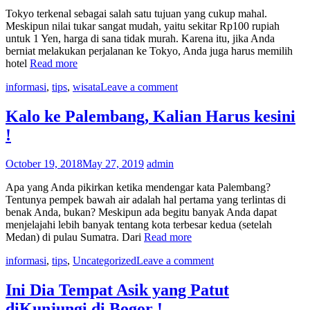
Tokyo terkenal sebagai salah satu tujuan yang cukup mahal.
Meskipun nilai tukar sangat mudah, yaitu sekitar Rp100 rupiah
untuk 1 Yen, harga di sana tidak murah. Karena itu, jika Anda
berniat melakukan perjalanan ke Tokyo, Anda juga harus memilih
hotel
Read more
informasi
,
tips
,
wisata
Leave a comment
Kalo ke Palembang, Kalian Harus kesini
!
October 19, 2018
May 27, 2019
admin
Apa yang Anda pikirkan ketika mendengar kata Palembang?
Tentunya pempek bawah air adalah hal pertama yang terlintas di
benak Anda, bukan? Meskipun ada begitu banyak Anda dapat
menjelajahi lebih banyak tentang kota terbesar kedua (setelah
Medan) di pulau Sumatra. Dari
Read more
informasi
,
tips
,
Uncategorized
Leave a comment
Ini Dia Tempat Asik yang Patut
diKunjungi di Bogor !