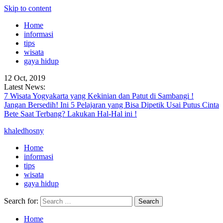
Skip to content
Home
informasi
tips
wisata
gaya hidup
12 Oct, 2019
Latest News:
7 Wisata Yogyakarta yang Kekinian dan Patut di Sambangi !
Jangan Bersedih! Ini 5 Pelajaran yang Bisa Dipetik Usai Putus Cinta
Bete Saat Terbang? Lakukan Hal-Hal ini !
khaledhosny
Home
informasi
tips
wisata
gaya hidup
Search for:
Home